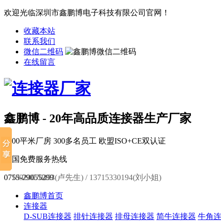
欢迎光临深圳市鑫鹏博电子科技有限公司官网！
收藏本站
联系我们
微信二维码
在线留言
鑫鹏博 - 20年高品质连接器生产厂家
6000平米厂房
300多名员工
欧盟ISO+CE双认证
全国免费服务热线
0755-29055299
18924670453(卢先生) / 13715330194(刘小姐)
鑫鹏博首页
连接器
D-SUB连接器
排针连接器
排母连接器
简牛连接器
牛角