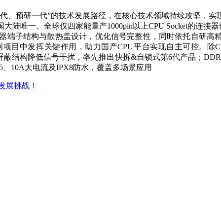
一代、预研一代”的技术发展路径，在核心技术领域持续攻坚，实
全球仅四家能量产1000pin以上CPU Socket的连接器供应
通过特有的连接器端子结构与散热盖设计，优化信号完整性，同时依托
发挥关键作用，助力国产CPU平台实现自主可控。除CPU Soc
特有的屏蔽结构降低信号干扰，率先推出快拆&自锁式第6代产品；D
lt 5、10A大电流及IPX8防水，覆盖多场景应用
发展挑战！