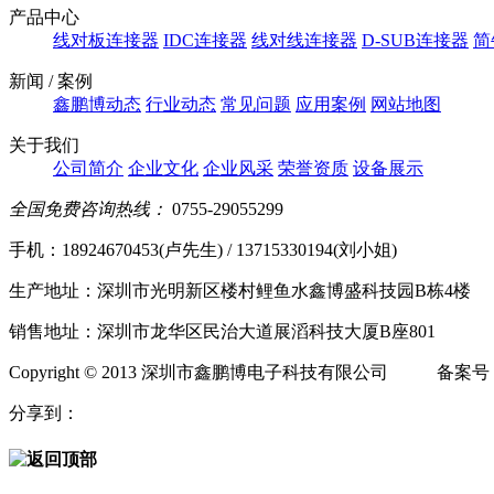
产品中心
线对板连接器
IDC连接器
线对线连接器
D-SUB连接器
简
新闻 / 案例
鑫鹏博动态
行业动态
常见问题
应用案例
网站地图
关于我们
公司简介
企业文化
企业风采
荣誉资质
设备展示
全国免费咨询热线：
0755-29055299
手机：18924670453(卢先生) / 13715330194(刘小姐)
生产地址：深圳市光明新区楼村鲤鱼水鑫博盛科技园B栋4楼
销售地址：深圳市龙华区民治大道展滔科技大厦B座801
Copyright © 2013 深圳市鑫鹏博电子科技有限公司 备案号
分享到：