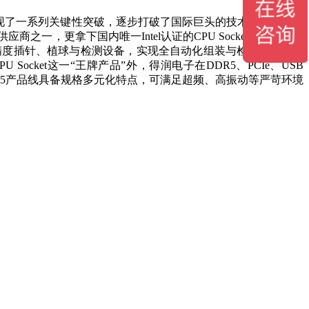
现了一系列关键性突破，逐步打破了国际巨头的技术封锁。得润
商之一，更拿下国内唯一Intel认证的CPU Socket厂商资质，
自研高精度插针、植球与检测设备，实现全自动化组装与检验，保障批
ket这一“王牌产品”外，得润电子在DDR5、PCIe、USB
DR5产品线具备规格多元化特点，可满足超频、高振动等严苛环境