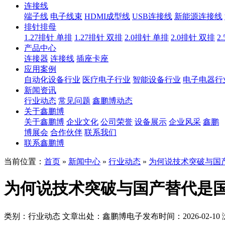
连接线
端子线
电子线束
HDMI成型线
USB连接线
新能源连接线
排针排母
1.27排针 单排
1.27排针 双排
2.0排针 单排
2.0排针 双排
2
产品中心
连接器
连接线
插座卡座
应用案例
自动化设备行业
医疗电子行业
智能设备行业
电子电器行
新闻资讯
行业动态
常见问题
鑫鹏博动态
关于鑫鹏博
关于鑫鹏博
企业文化
公司荣誉
设备展示
企业风采
鑫鹏
博展会
合作伙伴
联系我们
联系鑫鹏博
当前位置：
首页
»
新闻中心
»
行业动态
»
为何说技术突破与国
为何说技术突破与国产替代是
类别：行业动态
文章出处：鑫鹏博电子
发布时间：2026-02-10