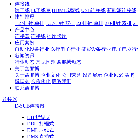
连接线
端子线
电子线束
HDMI成型线
USB连接线
新能源连接线
排针排母
1.27排针 单排
1.27排针 双排
2.0排针 单排
2.0排针 双排
2
产品中心
连接器
连接线
插座卡座
应用案例
自动化设备行业
医疗电子行业
智能设备行业
电子电器行
新闻资讯
行业动态
常见问题
鑫鹏博动态
关于鑫鹏博
关于鑫鹏博
企业文化
公司荣誉
设备展示
企业风采
鑫鹏
博展会
合作伙伴
联系我们
联系鑫鹏博
连接器
D-SUB连接器
DB 焊线式
DBH 打端式
DML 压线式
DMS 直插式