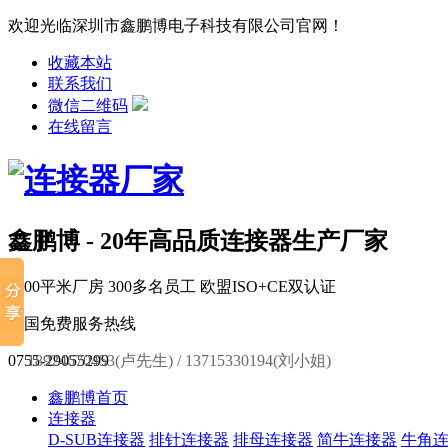
欢迎光临深圳市鑫鹏博电子科技有限公司官网！
收藏本站
联系我们
微信二维码
在线留言
鑫鹏博 - 20年高品质连接器生产厂家
6000平米厂房
300多名员工
欧盟ISO+CE双认证
全国免费服务热线
0755-29055299
18924670453(卢先生) / 13715330194(刘小姐)
鑫鹏博首页
连接器
D-SUB连接器
排针连接器
排母连接器
简牛连接器
牛角