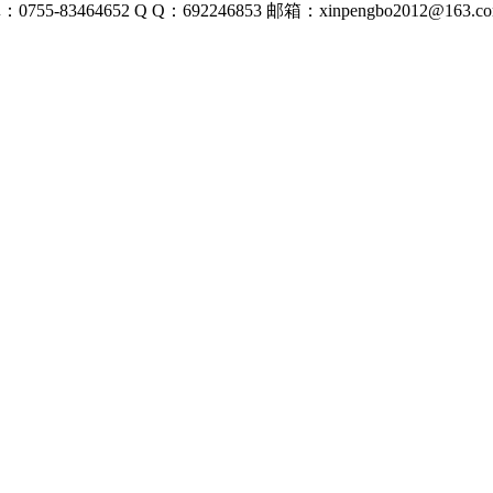
0755-83464652
Q Q：692246853
邮箱：xinpengbo2012@163.c