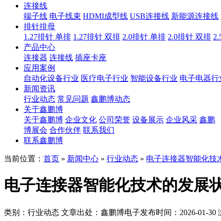
连接线
端子线
电子线束
HDMI成型线
USB连接线
新能源连接线
排针排母
1.27排针 单排
1.27排针 双排
2.0排针 单排
2.0排针 双排
2
产品中心
连接器
连接线
插座卡座
应用案例
自动化设备行业
医疗电子行业
智能设备行业
电子电器行
新闻资讯
行业动态
常见问题
鑫鹏博动态
关于鑫鹏博
关于鑫鹏博
企业文化
公司荣誉
设备展示
企业风采
鑫鹏
博展会
合作伙伴
联系我们
联系鑫鹏博
当前位置：
首页
»
新闻中心
»
行业动态
»
电子连接器智能化技
电子连接器智能化技术的发展
类别：行业动态
文章出处：鑫鹏博电子
发布时间：2026-01-30