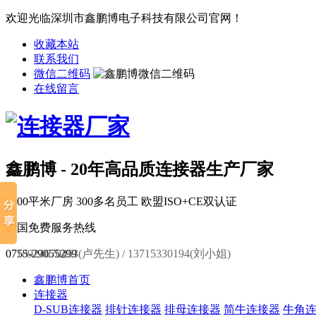
欢迎光临深圳市鑫鹏博电子科技有限公司官网！
收藏本站
联系我们
微信二维码
在线留言
鑫鹏博 - 20年高品质连接器生产厂家
6000平米厂房
300多名员工
欧盟ISO+CE双认证
全国免费服务热线
0755-29055299
18924670453(卢先生) / 13715330194(刘小姐)
鑫鹏博首页
连接器
D-SUB连接器
排针连接器
排母连接器
简牛连接器
牛角