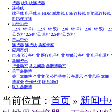
接器
线对线连接器
连接线
端子线
电子线束
HDMI成型线
USB连接线
新能源连接线
SUB连接线
排针排母
1.27排针 单排
1.27排针 双排
2.0排针 单排
2.0排针 双排
2
母 双排
2.54排母 单排
2.54排母 双排
产品中心
连接器
连接线
插座卡座
应用案例
自动化设备行业
医疗电子行业
智能设备行业
电子电器行
新闻资讯
行业动态
常见问题
鑫鹏博动态
关于鑫鹏博
关于鑫鹏博
企业文化
公司荣誉
设备展示
企业风采
鑫鹏
博展会
合作伙伴
联系我们
联系鑫鹏博
当前位置：
首页
»
新闻中