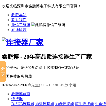
欢迎光临深圳市鑫鹏博电子科技有限公司官网！
收藏本站
联系我们
微信二维码
在线留言
鑫鹏博 - 20年高品质连接器生产厂家
6000平米厂房
300多名员工
欧盟ISO+CE双认证
全国免费服务热线
0755-29055299
18924670453(卢先生) / 13715330194(刘小姐)
鑫鹏博首页
连接器
D-SUB连接器
排针连接器
排母连接器
简牛连接器
牛角