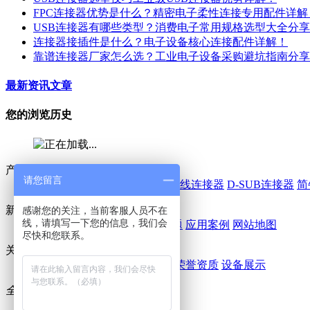
FPC连接器优势是什么？精密电子柔性连接专用配件详解
USB连接器有哪些类型？消费电子常用规格选型大全分
连接器接插件是什么？电子设备核心连接配件详解！
靠谱连接器厂家怎么选？工业电子设备采购避坑指南分享
最新资讯文章
您的浏览历史
产品中心
请您留言
线对板连接器
IDC连接器
线对线连接器
D-SUB连接器
简
新闻 / 案例
感谢您的关注，当前客服人员不在
线，请填写一下您的信息，我们会
鑫鹏博动态
行业动态
常见问题
应用案例
网站地图
尽快和您联系。
关于我们
公司简介
企业文化
企业风采
荣誉资质
设备展示
全国免费咨询热线：
0755-29055299