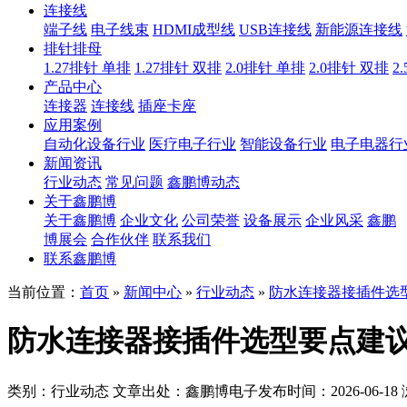
连接线
端子线
电子线束
HDMI成型线
USB连接线
新能源连接线
排针排母
1.27排针 单排
1.27排针 双排
2.0排针 单排
2.0排针 双排
2
产品中心
连接器
连接线
插座卡座
应用案例
自动化设备行业
医疗电子行业
智能设备行业
电子电器行
新闻资讯
行业动态
常见问题
鑫鹏博动态
关于鑫鹏博
关于鑫鹏博
企业文化
公司荣誉
设备展示
企业风采
鑫鹏
博展会
合作伙伴
联系我们
联系鑫鹏博
当前位置：
首页
»
新闻中心
»
行业动态
»
防水连接器接插件选
防水连接器接插件选型要点建
类别：行业动态
文章出处：鑫鹏博电子
发布时间：2026-06-18