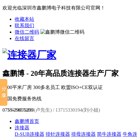
欢迎光临深圳市鑫鹏博电子科技有限公司官网！
收藏本站
联系我们
微信二维码
在线留言
鑫鹏博 - 20年高品质连接器生产厂家
6000平米厂房
300多名员工
欧盟ISO+CE双认证
全国免费服务热线
0755-29055299
18924670453(卢先生) / 13715330194(刘小姐)
鑫鹏博首页
连接器
D-SUB连接器
排针连接器
排母连接器
简牛连接器
牛角