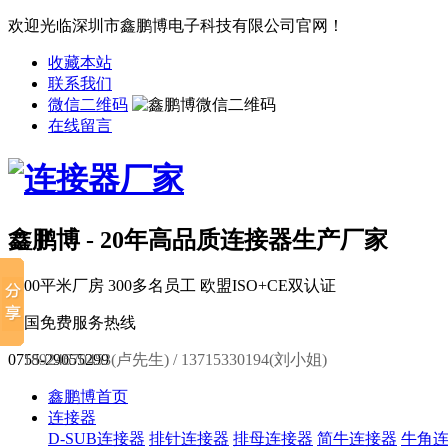
欢迎光临深圳市鑫鹏博电子科技有限公司官网！
收藏本站
联系我们
微信二维码
在线留言
鑫鹏博 - 20年高品质连接器生产厂家
6000平米厂房
300多名员工
欧盟ISO+CE双认证
全国免费服务热线
0755-29055299
18924670453(卢先生) / 13715330194(刘小姐)
鑫鹏博首页
连接器
D-SUB连接器
排针连接器
排母连接器
简牛连接器
牛角