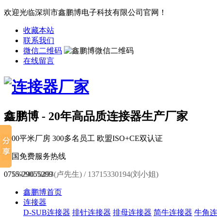
欢迎光临深圳市鑫鹏博电子科技有限公司官网！
收藏本站
联系我们
微信二维码
在线留言
鑫鹏博 - 20年高品质连接器生产厂家
6000平米厂房
300多名员工
欧盟ISO+CE双认证
全国免费服务热线
0755-29055299
18924670453(卢先生) / 13715330194(刘小姐)
鑫鹏博首页
连接器
D-SUB连接器
排针连接器
排母连接器
简牛连接器
牛角