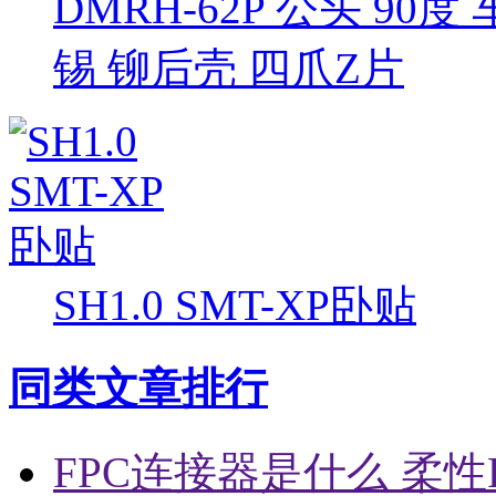
DMRH-62P 公头 90
锡 铆后壳 四爪Z片
SH1.0 SMT-XP卧贴
同类文章排行
FPC连接器是什么 柔