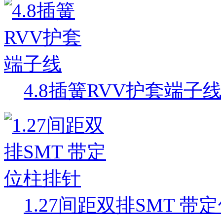
4.8插簧RVV护套端子
1.27间距双排SMT 带