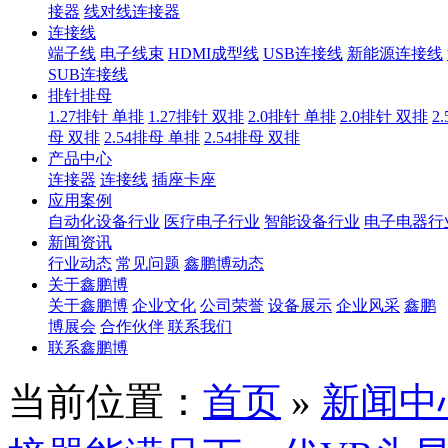
接器
线对线连接器
连接线
端子线
电子线束
HDMI成型线
USB连接线
新能源连接线
SUB连接线
排针排母
1.27排针 单排
1.27排针 双排
2.0排针 单排
2.0排针 双排
2
母 双排
2.54排母 单排
2.54排母 双排
产品中心
连接器
连接线
插座卡座
应用案例
自动化设备行业
医疗电子行业
智能设备行业
电子电器行
新闻资讯
行业动态
常见问题
鑫鹏博动态
关于鑫鹏博
关于鑫鹏博
企业文化
公司荣誉
设备展示
企业风采
鑫鹏
博展会
合作伙伴
联系我们
联系鑫鹏博
当前位置：
首页
»
新闻中