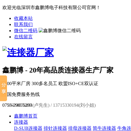
欢迎光临深圳市鑫鹏博电子科技有限公司官网！
收藏本站
联系我们
微信二维码
在线留言
鑫鹏博 - 20年高品质连接器生产厂家
6000平米厂房
300多名员工
欧盟ISO+CE双认证
全国免费服务热线
0755-29055299
18924670453(卢先生) / 13715330194(刘小姐)
鑫鹏博首页
连接器
D-SUB连接器
排针连接器
排母连接器
简牛连接器
牛角