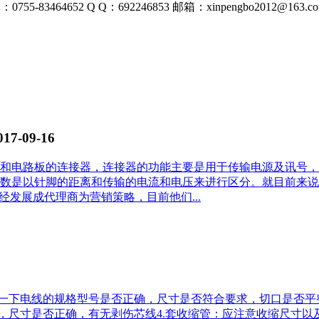
0755-83464652
Q Q：692246853
邮箱：xinpengbo2012@163.c
017-09-16
和电路板的连接器，连接器的功能主要是用于传输电源及讯号，
数是以针脚的距离和传输的电流和电压来进行区分。就目前来说
已经发展成代理商为营销策略，目前他们...
6
查一下电线的规格型号是否正确，尺寸是否符合要求，切口是否平
，尺寸是否正确，有无剥伤芯线4.套收缩管：应注意收缩尺寸以