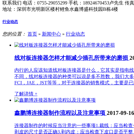
联系我们
电话：0755-29055299
手机：18924670453卢先生
传真：
地址：深圳市光明新区楼村鲤鱼水鑫博盛科技园B栋4楼
行业动态
您的位置：
首页
»
新闻中心
»
行业动态
线对板连接器怎样才能减少插孔所带来的磨损
2
内行的人应该知道线对板连接器是什么，它其实是指电线
不同，线对板连接器的种类可以说是多不胜数，我们大多
FCI，JAE，JST等等，对于连接器的销售模式，主要是
了解详情 +
鑫鹏博连接器制作流程以及注意事项
2017-09-1
连接器制作的时候应当注意的一些事项1.裁线：应当检
剥皮的尺寸是否正确3.剥内皮：应当检查下皮口是否平整