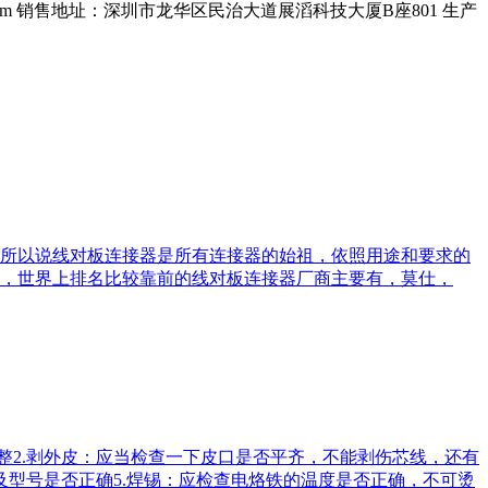
om
销售地址：深圳市龙华区民治大道展滔科技大厦B座801
生产
所以说线对板连接器是所有连接器的始祖，依照用途和要求的
，世界上排名比较靠前的线对板连接器厂商主要有，莫仕，
整2.剥外皮：应当检查一下皮口是否平齐，不能剥伤芯线，还有
及型号是否正确5.焊锡：应检查电烙铁的温度是否正确，不可烫