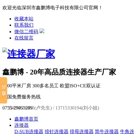
欢迎光临深圳市鑫鹏博电子科技有限公司官网！
收藏本站
联系我们
微信二维码
在线留言
鑫鹏博 - 20年高品质连接器生产厂家
6000平米厂房
300多名员工
欧盟ISO+CE双认证
全国免费服务热线
0755-29055299
18924670453(卢先生) / 13715330194(刘小姐)
鑫鹏博首页
连接器
D-SUB连接器
排针连接器
排母连接器
简牛连接器
牛角