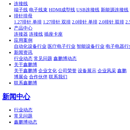
连接线
端子线
电子线束
HDMI成型线
USB连接线
新能源连接线
排针排母
1.27排针 单排
1.27排针 双排
2.0排针 单排
2.0排针 双排
2
产品中心
连接器
连接线
插座卡座
应用案例
自动化设备行业
医疗电子行业
智能设备行业
电子电器行
新闻资讯
行业动态
常见问题
鑫鹏博动态
关于鑫鹏博
关于鑫鹏博
企业文化
公司荣誉
设备展示
企业风采
鑫鹏
博展会
合作伙伴
联系我们
联系鑫鹏博
新闻中心
行业动态
常见问题
鑫鹏博动态