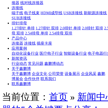
接器
线对线连接器
连接线
端子线
电子线束
HDMI成型线
USB连接线
新能源连接线
SUB连接线
排针排母
1.27排针 单排
1.27排针 双排
2.0排针 单排
2.0排针 双排
2
母 双排
2.54排母 单排
2.54排母 双排
产品中心
连接器
连接线
插座卡座
应用案例
自动化设备行业
医疗电子行业
智能设备行业
电子电器行
新闻资讯
行业动态
常见问题
鑫鹏博动态
关于鑫鹏博
关于鑫鹏博
企业文化
公司荣誉
设备展示
企业风采
鑫鹏
博展会
合作伙伴
联系我们
联系鑫鹏博
当前位置：
首页
»
新闻中