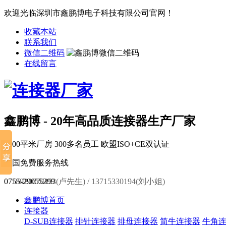
欢迎光临深圳市鑫鹏博电子科技有限公司官网！
收藏本站
联系我们
微信二维码
在线留言
鑫鹏博 - 20年高品质连接器生产厂家
6000平米厂房
300多名员工
欧盟ISO+CE双认证
全国免费服务热线
0755-29055299
18924670453(卢先生) / 13715330194(刘小姐)
鑫鹏博首页
连接器
D-SUB连接器
排针连接器
排母连接器
简牛连接器
牛角