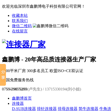
欢迎光临深圳市鑫鹏博电子科技有限公司官网！
收藏本站
联系我们
微信二维码
在线留言
鑫鹏博 - 20年高品质连接器生产厂家
6000平米厂房
300多名员工
欧盟ISO+CE双认证
全国免费服务热线
0755-29055299
18924670453(卢先生) / 13715330194(刘小姐)
鑫鹏博首页
连接器
D-SUB连接器
排针连接器
排母连接器
简牛连接器
牛角