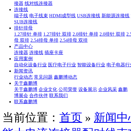
接器
线对线连接器
连接线
端子线
电子线束
HDMI成型线
USB连接线
新能源连接线
SUB连接线
排针排母
1.27排针 单排
1.27排针 双排
2.0排针 单排
2.0排针 双排
2
母 双排
2.54排母 单排
2.54排母 双排
产品中心
连接器
连接线
插座卡座
应用案例
自动化设备行业
医疗电子行业
智能设备行业
电子电器行
新闻资讯
行业动态
常见问题
鑫鹏博动态
关于鑫鹏博
关于鑫鹏博
企业文化
公司荣誉
设备展示
企业风采
鑫鹏
博展会
合作伙伴
联系我们
联系鑫鹏博
当前位置：
首页
»
新闻中