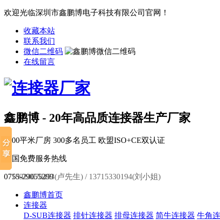
欢迎光临深圳市鑫鹏博电子科技有限公司官网！
收藏本站
联系我们
微信二维码
在线留言
鑫鹏博 - 20年高品质连接器生产厂家
6000平米厂房
300多名员工
欧盟ISO+CE双认证
全国免费服务热线
0755-29055299
18924670453(卢先生) / 13715330194(刘小姐)
鑫鹏博首页
连接器
D-SUB连接器
排针连接器
排母连接器
简牛连接器
牛角