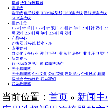
接器
线对线连接器
连接线
端子线
电子线束
HDMI成型线
USB连接线
新能源连接线
SUB连接线
排针排母
1.27排针 单排
1.27排针 双排
2.0排针 单排
2.0排针 双排
2
母 双排
2.54排母 单排
2.54排母 双排
产品中心
连接器
连接线
插座卡座
应用案例
自动化设备行业
医疗电子行业
智能设备行业
电子电器行
新闻资讯
行业动态
常见问题
鑫鹏博动态
关于鑫鹏博
关于鑫鹏博
企业文化
公司荣誉
设备展示
企业风采
鑫鹏
博展会
合作伙伴
联系我们
联系鑫鹏博
当前位置：
首页
»
新闻中