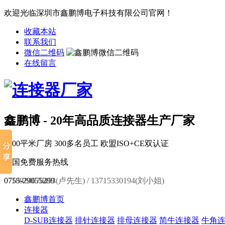
欢迎光临深圳市鑫鹏博电子科技有限公司官网！
收藏本站
联系我们
微信二维码
在线留言
鑫鹏博 - 20年高品质连接器生产厂家
6000平米厂房
300多名员工
欧盟ISO+CE双认证
全国免费服务热线
0755-29055299
18924670453(卢先生) / 13715330194(刘小姐)
鑫鹏博首页
连接器
D-SUB连接器
排针连接器
排母连接器
简牛连接器
牛角