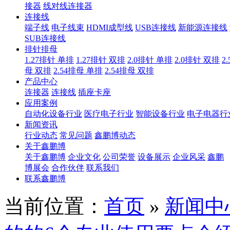
接器
线对线连接器
连接线
端子线
电子线束
HDMI成型线
USB连接线
新能源连接线
SUB连接线
排针排母
1.27排针 单排
1.27排针 双排
2.0排针 单排
2.0排针 双排
2
母 双排
2.54排母 单排
2.54排母 双排
产品中心
连接器
连接线
插座卡座
应用案例
自动化设备行业
医疗电子行业
智能设备行业
电子电器行
新闻资讯
行业动态
常见问题
鑫鹏博动态
关于鑫鹏博
关于鑫鹏博
企业文化
公司荣誉
设备展示
企业风采
鑫鹏
博展会
合作伙伴
联系我们
联系鑫鹏博
当前位置：
首页
»
新闻中