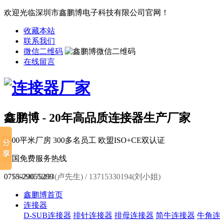
欢迎光临深圳市鑫鹏博电子科技有限公司官网！
收藏本站
联系我们
微信二维码
在线留言
鑫鹏博 - 20年高品质连接器生产厂家
6000平米厂房
300多名员工
欧盟ISO+CE双认证
全国免费服务热线
0755-29055299
18924670453(卢先生) / 13715330194(刘小姐)
鑫鹏博首页
连接器
D-SUB连接器
排针连接器
排母连接器
简牛连接器
牛角