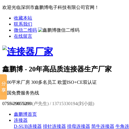
欢迎光临深圳市鑫鹏博电子科技有限公司官网！
收藏本站
联系我们
微信二维码
在线留言
鑫鹏博 - 20年高品质连接器生产厂家
6000平米厂房
300多名员工
欧盟ISO+CE双认证
全国免费服务热线
0755-29055299
18924670453(卢先生) / 13715330194(刘小姐)
鑫鹏博首页
连接器
D-SUB连接器
排针连接器
排母连接器
简牛连接器
牛角