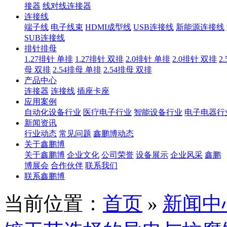
接器
线对线连接器
连接线
端子线
电子线束
HDMI成型线
USB连接线
新能源连接线
SUB连接线
排针排母
1.27排针 单排
1.27排针 双排
2.0排针 单排
2.0排针 双排
2
母 双排
2.54排母 单排
2.54排母 双排
产品中心
连接器
连接线
插座卡座
应用案例
自动化设备行业
医疗电子行业
智能设备行业
电子电器行
新闻资讯
行业动态
常见问题
鑫鹏博动态
关于鑫鹏博
关于鑫鹏博
企业文化
公司荣誉
设备展示
企业风采
鑫鹏
博展会
合作伙伴
联系我们
联系鑫鹏博
当前位置：
首页
»
新闻中