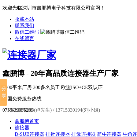
欢迎光临深圳市鑫鹏博电子科技有限公司官网！
收藏本站
联系我们
微信二维码
在线留言
鑫鹏博 - 20年高品质连接器生产厂家
6000平米厂房
300多名员工
欧盟ISO+CE双认证
全国免费服务热线
0755-29055299
18924670453(卢先生) / 13715330194(刘小姐)
鑫鹏博首页
连接器
D-SUB连接器
排针连接器
排母连接器
简牛连接器
牛角