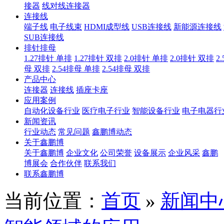
接器
线对线连接器
连接线
端子线
电子线束
HDMI成型线
USB连接线
新能源连接线
SUB连接线
排针排母
1.27排针 单排
1.27排针 双排
2.0排针 单排
2.0排针 双排
2
母 双排
2.54排母 单排
2.54排母 双排
产品中心
连接器
连接线
插座卡座
应用案例
自动化设备行业
医疗电子行业
智能设备行业
电子电器行
新闻资讯
行业动态
常见问题
鑫鹏博动态
关于鑫鹏博
关于鑫鹏博
企业文化
公司荣誉
设备展示
企业风采
鑫鹏
博展会
合作伙伴
联系我们
联系鑫鹏博
当前位置：
首页
»
新闻中