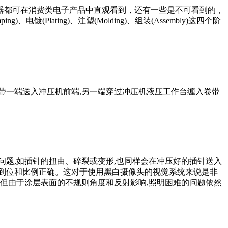
器都可在消费类电子产品中直观看到，还有一些是不可看到的，
lating)、注塑(Molding)、组装(Assembly)这四个阶
带一端送入冲压机前端,另一端穿过冲压机液压工作台缠入卷带
问题,如插针的扭曲、碎裂或变形,也同样会在冲压好的插针送入
到位和比例正确。这对于使用黑白摄像头的视觉系统来说是非
但由于涂层表面的不规则角度和反射影响,照明困难的问题依然