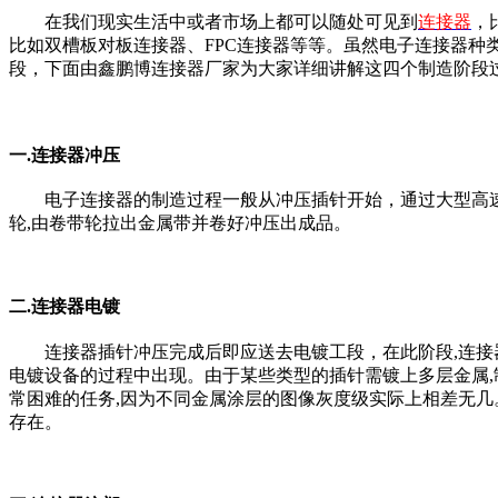
在我们现实生活中或者市场上都可以随处可见到
连接器
，
比如双槽板对板连接器、FPC连接器等等。虽然电子连接器种类繁多,但它们
段，下面由鑫鹏博连接器厂家为大家详细讲解这四个制造阶段
一.连接器冲压
电子连接器的制造过程一般从冲压插针开始，通过大型高
轮,由卷带轮拉出金属带并卷好冲压出成品。
二.连接器电镀
连接器插针冲压完成后即应送去电镀工段，在此阶段,连接
电镀设备的过程中出现。由于某些类型的插针需镀上多层金属
常困难的任务,因为不同金属涂层的图像灰度级实际上相差无几
存在。