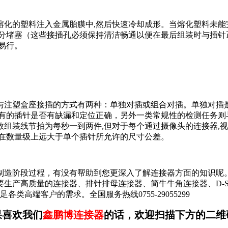
注入金属胎膜中,然后快速冷却成形。当熔化塑料未能完全注满胎膜时出现
部分堵塞（这些接插孔必须保持清洁畅通以便在最后组装时与插针
易行。
与注塑盒座接插的方式有两种：单独对插或组合对插。单独对插
有的插针是否有缺漏和定位正确，另外一类常规性的检测任务则
组装线节拍为每秒一到两件,但对于每个通过摄像头的连接器,
寸在数量级上远大于单个插针所允许的尺寸公差。
制造阶段过程，有没有帮助到您更深入了解连接器方面的知识呢
产高质量的连接器、排针排母连接器、简牛牛角连接器、D-SUB
类高端客户的需求。全国服务热线0755-29055299
果喜欢我们
鑫鹏博连接器
的话，欢迎扫描下方的二维