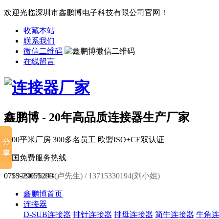
欢迎光临深圳市鑫鹏博电子科技有限公司官网！
收藏本站
联系我们
微信二维码
在线留言
鑫鹏博 - 20年高品质连接器生产厂家
6000平米厂房
300多名员工
欧盟ISO+CE双认证
全国免费服务热线
0755-29055299
18924670453(卢先生) / 13715330194(刘小姐)
鑫鹏博首页
连接器
D-SUB连接器
排针连接器
排母连接器
简牛连接器
牛角