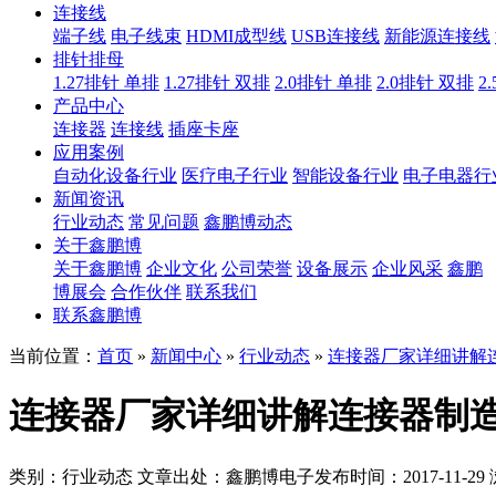
连接线
端子线
电子线束
HDMI成型线
USB连接线
新能源连接线
排针排母
1.27排针 单排
1.27排针 双排
2.0排针 单排
2.0排针 双排
2
产品中心
连接器
连接线
插座卡座
应用案例
自动化设备行业
医疗电子行业
智能设备行业
电子电器行
新闻资讯
行业动态
常见问题
鑫鹏博动态
关于鑫鹏博
关于鑫鹏博
企业文化
公司荣誉
设备展示
企业风采
鑫鹏
博展会
合作伙伴
联系我们
联系鑫鹏博
当前位置：
首页
»
新闻中心
»
行业动态
»
连接器厂家详细讲解
连接器厂家详细讲解连接器制
类别：行业动态
文章出处：鑫鹏博电子
发布时间：2017-11-29