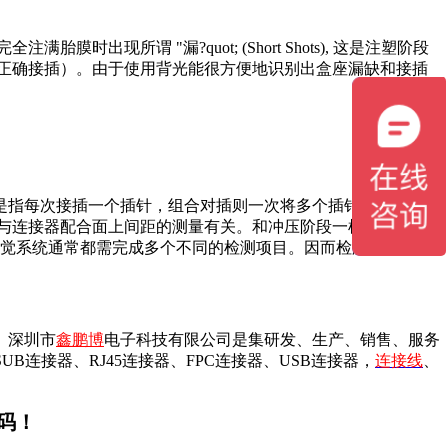
所谓 "漏?quot; (Short Shots), 这是注塑阶段
正确接插）。由于使用背光能很方便地识别出盒座漏缺和接插
是指每次接插一个插针，组合对插则一次将多个插针同时与盒座
与连接器配合面上间距的测量有关。和冲压阶段一样,连接器的
视觉系统通常都需完成多个不同的检测项目。因而检测速度再次
。深圳市
鑫鹏博
电子科技有限公司是集研发、生产、销售、服务
连接器、RJ45连接器、FPC连接器、USB连接器，
连接线
、
码！