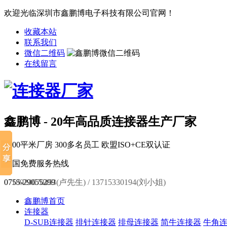
欢迎光临深圳市鑫鹏博电子科技有限公司官网！
收藏本站
联系我们
微信二维码
在线留言
鑫鹏博 - 20年高品质连接器生产厂家
6000平米厂房
300多名员工
欧盟ISO+CE双认证
全国免费服务热线
0755-29055299
18924670453(卢先生) / 13715330194(刘小姐)
鑫鹏博首页
连接器
D-SUB连接器
排针连接器
排母连接器
简牛连接器
牛角