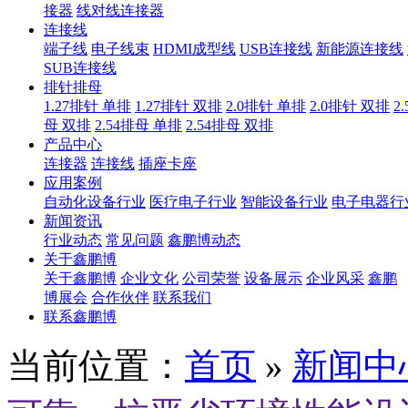
接器
线对线连接器
连接线
端子线
电子线束
HDMI成型线
USB连接线
新能源连接线
SUB连接线
排针排母
1.27排针 单排
1.27排针 双排
2.0排针 单排
2.0排针 双排
2
母 双排
2.54排母 单排
2.54排母 双排
产品中心
连接器
连接线
插座卡座
应用案例
自动化设备行业
医疗电子行业
智能设备行业
电子电器行
新闻资讯
行业动态
常见问题
鑫鹏博动态
关于鑫鹏博
关于鑫鹏博
企业文化
公司荣誉
设备展示
企业风采
鑫鹏
博展会
合作伙伴
联系我们
联系鑫鹏博
当前位置：
首页
»
新闻中