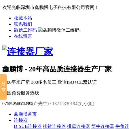
欢迎光临深圳市鑫鹏博电子科技有限公司官网！
收藏本站
联系我们
微信二维码
在线留言
鑫鹏博 - 20年高品质连接器生产厂家
6000平米厂房
300多名员工
欧盟ISO+CE双认证
全国免费服务热线
0755-29055299
18924670453(卢先生) / 13715330194(刘小姐)
鑫鹏博首页
连接器
D-SUB连接器
排针连接器
排母连接器
简牛连接器
牛角