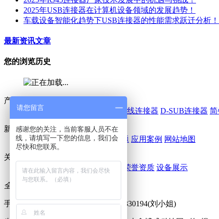
2025年USB连接器在计算机设备领域的发展趋势！
车载设备智能化趋势下USB连接器的性能需求跃迁分析！
最新资讯文章
您的浏览历史
产品中心
请您留言
线对板连接器
IDC连接器
线对线连接器
D-SUB连接器
简
新闻 / 案例
感谢您的关注，当前客服人员不在
线，请填写一下您的信息，我们会
鑫鹏博动态
行业动态
常见问题
应用案例
网站地图
尽快和您联系。
关于我们
公司简介
企业文化
企业风采
荣誉资质
设备展示
全国免费咨询热线：
0755-29055299
手机：18924670453(卢先生) / 13715330194(刘小姐)