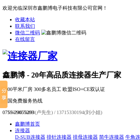
欢迎光临深圳市鑫鹏博电子科技有限公司官网！
收藏本站
联系我们
微信二维码
在线留言
鑫鹏博 - 20年高品质连接器生产厂家
6000平米厂房
300多名员工
欧盟ISO+CE双认证
全国免费服务热线
0755-29055299
18924670453(卢先生) / 13715330194(刘小姐)
鑫鹏博首页
连接器
D-SUB连接器
排针连接器
排母连接器
简牛连接器
牛角