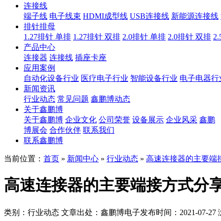
连接线
端子线
电子线束
HDMI成型线
USB连接线
新能源连接线
排针排母
1.27排针 单排
1.27排针 双排
2.0排针 单排
2.0排针 双排
2
产品中心
连接器
连接线
插座卡座
应用案例
自动化设备行业
医疗电子行业
智能设备行业
电子电器行
新闻资讯
行业动态
常见问题
鑫鹏博动态
关于鑫鹏博
关于鑫鹏博
企业文化
公司荣誉
设备展示
企业风采
鑫鹏
博展会
合作伙伴
联系我们
联系鑫鹏博
当前位置：
首页
»
新闻中心
»
行业动态
»
高速连接器的主要端
高速连接器的主要端接方式分
类别：行业动态
文章出处：鑫鹏博电子
发布时间：2021-07-27