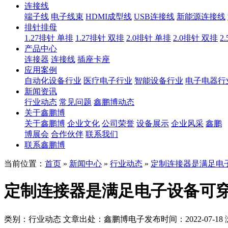
连接线
端子线
电子线束
HDMI成型线
USB连接线
新能源连接线
排针排母
1.27排针 单排
1.27排针 双排
2.0排针 单排
2.0排针 双排
2
产品中心
连接器
连接线
插座卡座
应用案例
自动化设备行业
医疗电子行业
智能设备行业
电子电器行
新闻资讯
行业动态
常见问题
鑫鹏博动态
关于鑫鹏博
关于鑫鹏博
企业文化
公司荣誉
设备展示
企业风采
鑫鹏
博展会
合作伙伴
联系我们
联系鑫鹏博
当前位置：
首页
»
新闻中心
»
行业动态
»
定制连接器是满足电
定制连接器是满足电子设备可
类别：行业动态
文章出处：鑫鹏博电子
发布时间：2022-07-18