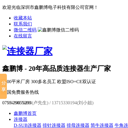
欢迎光临深圳市鑫鹏博电子科技有限公司官网！
收藏本站
联系我们
微信二维码
在线留言
鑫鹏博 - 20年高品质连接器生产厂家
6000平米厂房
300多名员工
欧盟ISO+CE双认证
全国免费服务热线
0755-29055299
18924670453(卢先生) / 13715330194(刘小姐)
鑫鹏博首页
连接器
D-SUB连接器
排针连接器
排母连接器
简牛连接器
牛角