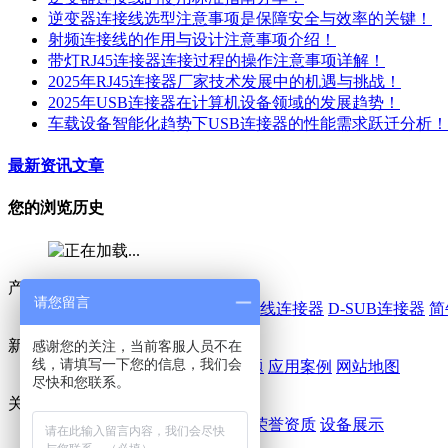
逆变器连接线选型注意事项是保障安全与效率的关键！
射频连接线的作用与设计注意事项介绍！
带灯RJ45连接器连接过程的操作注意事项详解！
2025年RJ45连接器厂家技术发展中的机遇与挑战！
2025年USB连接器在计算机设备领域的发展趋势！
车载设备智能化趋势下USB连接器的性能需求跃迁分析！
最新资讯文章
您的浏览历史
产品中心
请您留言
线对板连接器
IDC连接器
线对线连接器
D-SUB连接器
简
新闻 / 案例
感谢您的关注，当前客服人员不在
线，请填写一下您的信息，我们会
鑫鹏博动态
行业动态
常见问题
应用案例
网站地图
尽快和您联系。
关于我们
公司简介
企业文化
企业风采
荣誉资质
设备展示