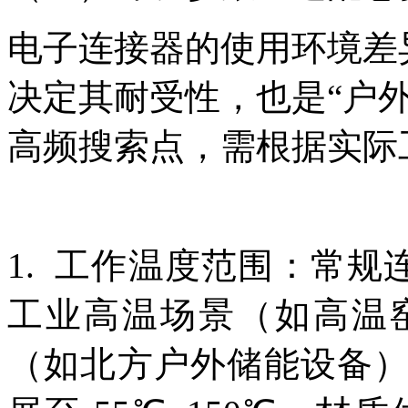
电子连接器的使用环境差
决定其耐受性，也是“户外
高频搜索点，需根据实际
1. 工作温度范围：常规连
工业高温场景（如高温
（如北方户外储能设备