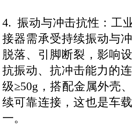
4. 振动与冲击抗性：
接器需承受持续振动与
脱落、引脚断裂，影响
抗振动、抗冲击能力的连
级≥50g，搭配金属外
续可靠连接，这也是车
一。