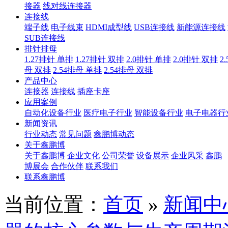
接器
线对线连接器
连接线
端子线
电子线束
HDMI成型线
USB连接线
新能源连接线
SUB连接线
排针排母
1.27排针 单排
1.27排针 双排
2.0排针 单排
2.0排针 双排
2
母 双排
2.54排母 单排
2.54排母 双排
产品中心
连接器
连接线
插座卡座
应用案例
自动化设备行业
医疗电子行业
智能设备行业
电子电器行
新闻资讯
行业动态
常见问题
鑫鹏博动态
关于鑫鹏博
关于鑫鹏博
企业文化
公司荣誉
设备展示
企业风采
鑫鹏
博展会
合作伙伴
联系我们
联系鑫鹏博
当前位置：
首页
»
新闻中