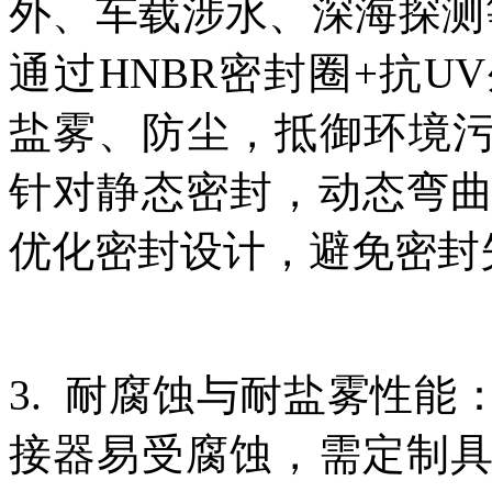
外、车载涉水、深海探测等
通过HNBR密封圈+抗
盐雾、防尘，抵御环境污
针对静态密封，动态弯
优化密封设计，避免密封
3. 耐腐蚀与耐盐雾性
接器易受腐蚀，需定制