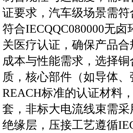
证要求，汽车级场景需符合I
符合IECQQC08000
关医疗认证，确保产品合
成本与性能需求，选择铜合
质，核心部件（如导体、
REACH标准的认证材料
套，非标大电流线束需采用
绝缘层，压接工艺遵循IEC