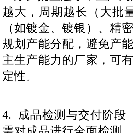
越大，周期越长（大批量
（如镀金、镀银）、精
规划产能分配，避免产
主生产能力的厂家，可
定性。
4. 成品检测与交付阶段
需对成品进行全面检测