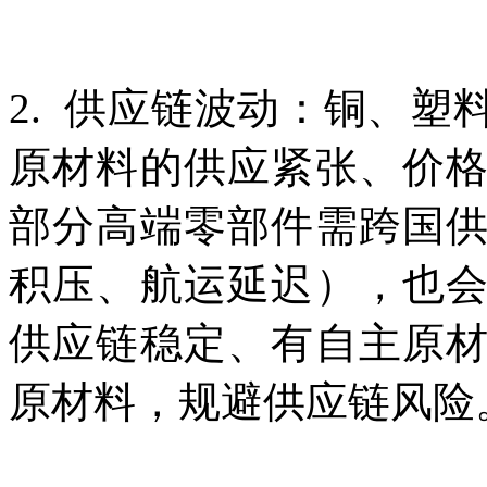
2. 供应链波动：铜、
原材料的供应紧张、价
部分高端零部件需跨国
积压、航运延迟），也
供应链稳定、有自主原
原材料，规避供应链风险