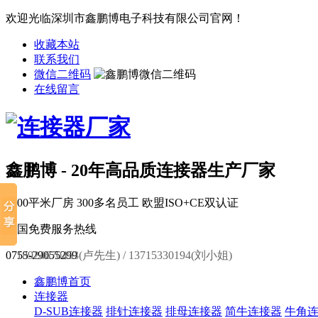
欢迎光临深圳市鑫鹏博电子科技有限公司官网！
收藏本站
联系我们
微信二维码
在线留言
鑫鹏博 - 20年高品质连接器生产厂家
6000平米厂房
300多名员工
欧盟ISO+CE双认证
全国免费服务热线
0755-29055299
18924670453(卢先生) / 13715330194(刘小姐)
鑫鹏博首页
连接器
D-SUB连接器
排针连接器
排母连接器
简牛连接器
牛角