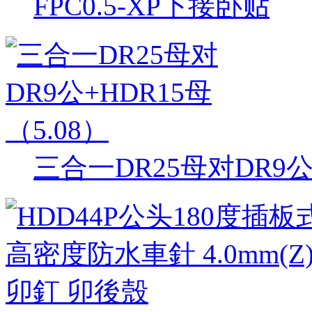
FPC0.5-XP下接卧贴
三合一DR25母对DR9公+