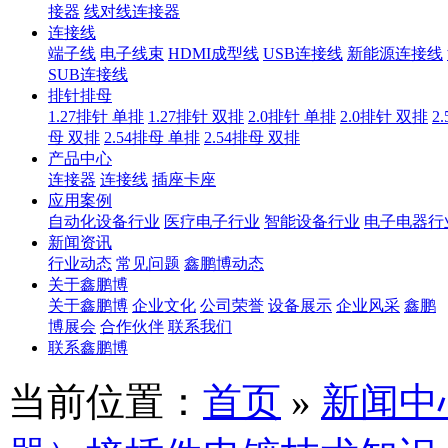
接器
线对线连接器
连接线
端子线
电子线束
HDMI成型线
USB连接线
新能源连接线
SUB连接线
排针排母
1.27排针 单排
1.27排针 双排
2.0排针 单排
2.0排针 双排
2
母 双排
2.54排母 单排
2.54排母 双排
产品中心
连接器
连接线
插座卡座
应用案例
自动化设备行业
医疗电子行业
智能设备行业
电子电器行
新闻资讯
行业动态
常见问题
鑫鹏博动态
关于鑫鹏博
关于鑫鹏博
企业文化
公司荣誉
设备展示
企业风采
鑫鹏
博展会
合作伙伴
联系我们
联系鑫鹏博
当前位置：
首页
»
新闻中