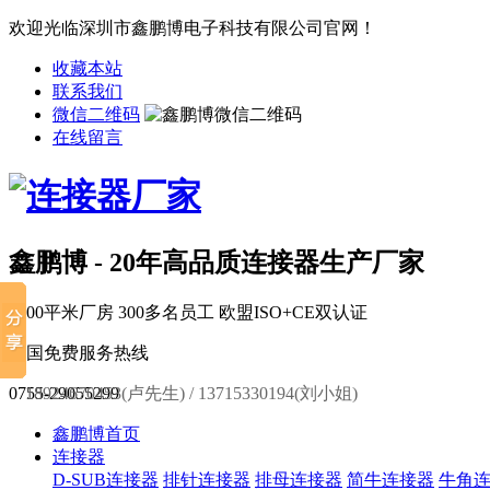
欢迎光临深圳市鑫鹏博电子科技有限公司官网！
收藏本站
联系我们
微信二维码
在线留言
鑫鹏博 - 20年高品质连接器生产厂家
6000平米厂房
300多名员工
欧盟ISO+CE双认证
全国免费服务热线
0755-29055299
18924670453(卢先生) / 13715330194(刘小姐)
鑫鹏博首页
连接器
D-SUB连接器
排针连接器
排母连接器
简牛连接器
牛角