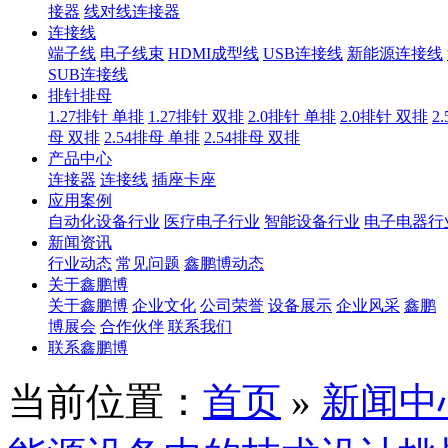
接器
线对线连接器
连接线
端子线
电子线束
HDMI成型线
USB连接线
新能源连接线
SUB连接线
排针排母
1.27排针 单排
1.27排针 双排
2.0排针 单排
2.0排针 双排
2
母 双排
2.54排母 单排
2.54排母 双排
产品中心
连接器
连接线
插座卡座
应用案例
自动化设备行业
医疗电子行业
智能设备行业
电子电器行
新闻资讯
行业动态
常见问题
鑫鹏博动态
关于鑫鹏博
关于鑫鹏博
企业文化
公司荣誉
设备展示
企业风采
鑫鹏
博展会
合作伙伴
联系我们
联系鑫鹏博
当前位置：
首页
»
新闻中