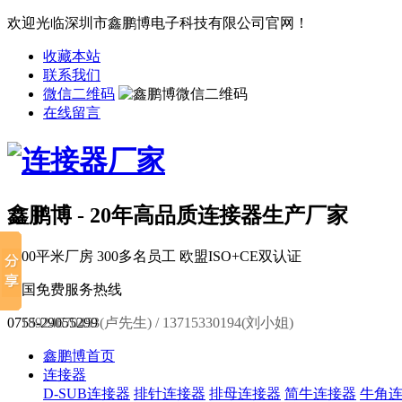
欢迎光临深圳市鑫鹏博电子科技有限公司官网！
收藏本站
联系我们
微信二维码
在线留言
鑫鹏博 - 20年高品质连接器生产厂家
6000平米厂房
300多名员工
欧盟ISO+CE双认证
全国免费服务热线
0755-29055299
18924670453(卢先生) / 13715330194(刘小姐)
鑫鹏博首页
连接器
D-SUB连接器
排针连接器
排母连接器
简牛连接器
牛角