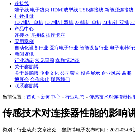
连接线
端子线
电子线束
HDMI成型线
USB连接线
新能源连接线
排针排母
1.27排针 单排
1.27排针 双排
2.0排针 单排
2.0排针 双排
2
产品中心
连接器
连接线
插座卡座
应用案例
自动化设备行业
医疗电子行业
智能设备行业
电子电器行
新闻资讯
行业动态
常见问题
鑫鹏博动态
关于鑫鹏博
关于鑫鹏博
企业文化
公司荣誉
设备展示
企业风采
鑫鹏
博展会
合作伙伴
联系我们
联系鑫鹏博
当前位置：
首页
»
新闻中心
»
行业动态
»
传感技术对连接器性
传感技术对连接器性能的影响
类别：行业动态
文章出处：鑫鹏博电子
发布时间：2021-05-06