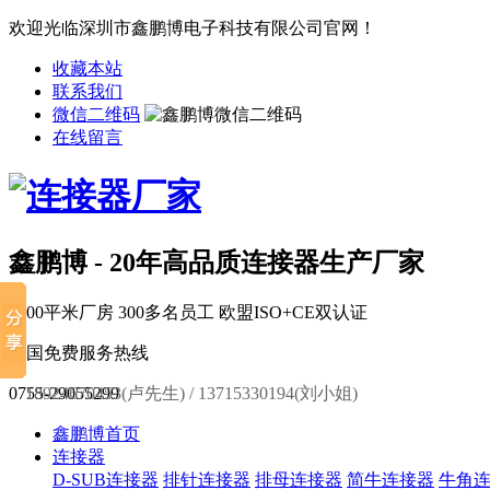
欢迎光临深圳市鑫鹏博电子科技有限公司官网！
收藏本站
联系我们
微信二维码
在线留言
鑫鹏博 - 20年高品质连接器生产厂家
6000平米厂房
300多名员工
欧盟ISO+CE双认证
全国免费服务热线
0755-29055299
18924670453(卢先生) / 13715330194(刘小姐)
鑫鹏博首页
连接器
D-SUB连接器
排针连接器
排母连接器
简牛连接器
牛角