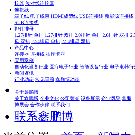
接器
线对线连接器
连接线
端子线
电子线束
HDMI成型线
USB连接线
新能源连接线
SUB连接线
排针排母
1.27排针 单排
1.27排针 双排
2.0排针 单排
2.0排针 双排
2
母 双排
2.54排母 单排
2.54排母 双排
产品中心
连接器
连接线
插座卡座
应用案例
自动化设备行业
医疗电子行业
智能设备行业
电子电器行
新闻资讯
行业动态
常见问题
鑫鹏博动态
关于鑫鹏博
关于鑫鹏博
企业文化
公司荣誉
设备展示
企业风采
鑫鹏
博展会
合作伙伴
联系我们
联系鑫鹏博