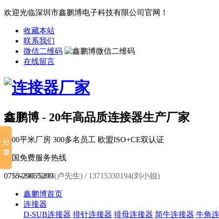
欢迎光临深圳市鑫鹏博电子科技有限公司官网！
收藏本站
联系我们
微信二维码
在线留言
鑫鹏博 - 20年高品质连接器生产厂家
6000平米厂房
300多名员工
欧盟ISO+CE双认证
全国免费服务热线
0755-29055299
18924670453(卢先生) / 13715330194(刘小姐)
鑫鹏博首页
连接器
D-SUB连接器
排针连接器
排母连接器
简牛连接器
牛角