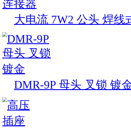
大电流 7W2 公头 焊
DMR-9P 母头 叉锁 镀