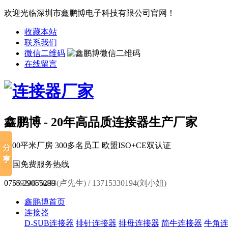
欢迎光临深圳市鑫鹏博电子科技有限公司官网！
收藏本站
联系我们
微信二维码
在线留言
鑫鹏博 - 20年高品质连接器生产厂家
6000平米厂房
300多名员工
欧盟ISO+CE双认证
全国免费服务热线
0755-29055299
18924670453(卢先生) / 13715330194(刘小姐)
鑫鹏博首页
连接器
D-SUB连接器
排针连接器
排母连接器
简牛连接器
牛角