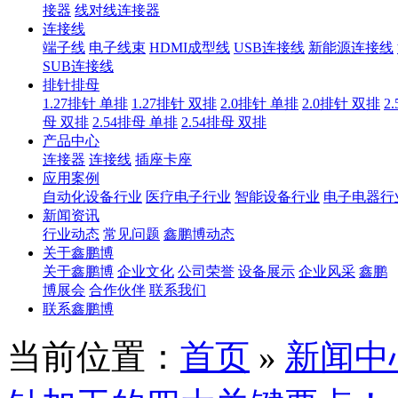
接器
线对线连接器
连接线
端子线
电子线束
HDMI成型线
USB连接线
新能源连接线
SUB连接线
排针排母
1.27排针 单排
1.27排针 双排
2.0排针 单排
2.0排针 双排
2
母 双排
2.54排母 单排
2.54排母 双排
产品中心
连接器
连接线
插座卡座
应用案例
自动化设备行业
医疗电子行业
智能设备行业
电子电器行
新闻资讯
行业动态
常见问题
鑫鹏博动态
关于鑫鹏博
关于鑫鹏博
企业文化
公司荣誉
设备展示
企业风采
鑫鹏
博展会
合作伙伴
联系我们
联系鑫鹏博
当前位置：
首页
»
新闻中