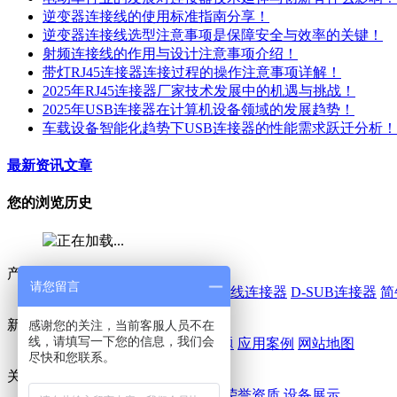
逆变器连接线的使用标准指南分享！
逆变器连接线选型注意事项是保障安全与效率的关键！
射频连接线的作用与设计注意事项介绍！
带灯RJ45连接器连接过程的操作注意事项详解！
2025年RJ45连接器厂家技术发展中的机遇与挑战！
2025年USB连接器在计算机设备领域的发展趋势！
车载设备智能化趋势下USB连接器的性能需求跃迁分析！
最新资讯文章
您的浏览历史
产品中心
请您留言
线对板连接器
IDC连接器
线对线连接器
D-SUB连接器
简
新闻 / 案例
感谢您的关注，当前客服人员不在
线，请填写一下您的信息，我们会
鑫鹏博动态
行业动态
常见问题
应用案例
网站地图
尽快和您联系。
关于我们
公司简介
企业文化
企业风采
荣誉资质
设备展示