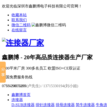
欢迎光临深圳市鑫鹏博电子科技有限公司官网！
收藏本站
联系我们
微信二维码
在线留言
鑫鹏博 - 20年高品质连接器生产厂家
6000平米厂房
300多名员工
欧盟ISO+CE双认证
全国免费服务热线
0755-29055299
18924670453(卢先生) / 13715330194(刘小姐)
鑫鹏博首页
连接器
D-SUB连接器
排针连接器
排母连接器
简牛连接器
牛角