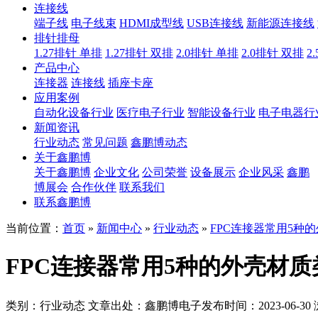
连接线
端子线
电子线束
HDMI成型线
USB连接线
新能源连接线
排针排母
1.27排针 单排
1.27排针 双排
2.0排针 单排
2.0排针 双排
2
产品中心
连接器
连接线
插座卡座
应用案例
自动化设备行业
医疗电子行业
智能设备行业
电子电器行
新闻资讯
行业动态
常见问题
鑫鹏博动态
关于鑫鹏博
关于鑫鹏博
企业文化
公司荣誉
设备展示
企业风采
鑫鹏
博展会
合作伙伴
联系我们
联系鑫鹏博
当前位置：
首页
»
新闻中心
»
行业动态
»
FPC连接器常用5种
FPC连接器常用5种的外壳材质
类别：行业动态
文章出处：鑫鹏博电子
发布时间：2023-06-30