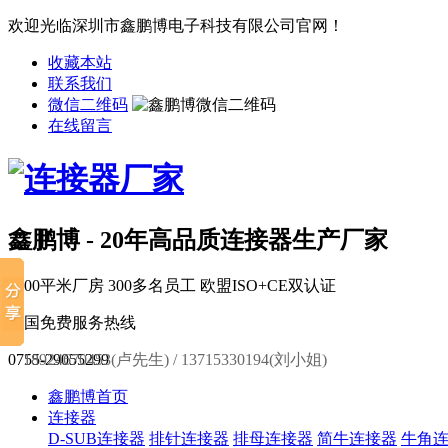
欢迎光临深圳市鑫鹏博电子科技有限公司官网！
收藏本站
联系我们
微信二维码
在线留言
鑫鹏博 - 20年高品质连接器生产厂家
6000平米厂房
300多名员工
欧盟ISO+CE双认证
全国免费服务热线
0755-29055299
18924670453(卢先生) / 13715330194(刘小姐)
鑫鹏博首页
连接器
D-SUB连接器
排针连接器
排母连接器
简牛连接器
牛角