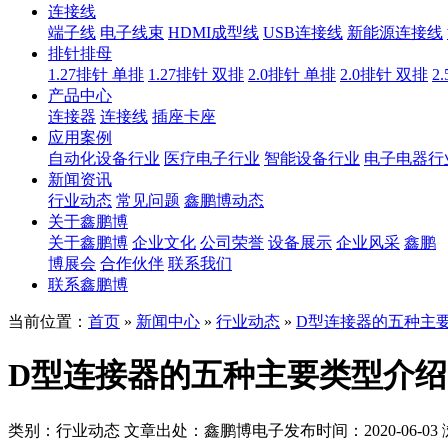
连接线
端子线
电子线束
HDMI成型线
USB连接线
新能源连接线
排针排母
1.27排针 单排
1.27排针 双排
2.0排针 单排
2.0排针 双排
2
产品中心
连接器
连接线
插座卡座
应用案例
自动化设备行业
医疗电子行业
智能设备行业
电子电器行
新闻资讯
行业动态
常见问题
鑫鹏博动态
关于鑫鹏博
关于鑫鹏博
企业文化
公司荣誉
设备展示
企业风采
鑫鹏
博展会
合作伙伴
联系我们
联系鑫鹏博
当前位置：
首页
»
新闻中心
»
行业动态
»
D型连接器的五种主
D型连接器的五种主要类型介绍
类别：行业动态
文章出处：鑫鹏博电子
发布时间：2020-06-03