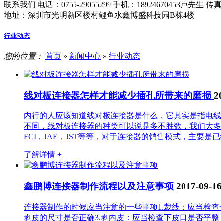
联系我们
电话：0755-29055299
手机：18924670453卢先生
传真：
地址：深圳市光明新区楼村鲤鱼水鑫博盛科技园B栋4楼
行业动态
您的位置：
首页
»
新闻中心
»
行业动态
线对板连接器怎样才能减少插孔所带来的磨损
2
内行的人应该知道线对板连接器是什么，它其实是指电线
不同，线对板连接器的种类可以说是多不胜数，我们大多
FCI，JAE，JST等等，对于连接器的销售模式，主要是
了解详情 +
鑫鹏博连接器制作流程以及注意事项
2017-09-1
连接器制作的时候应当注意的一些事项1.裁线：应当检
剥皮的尺寸是否正确3.剥内皮：应当检查下皮口是否平整