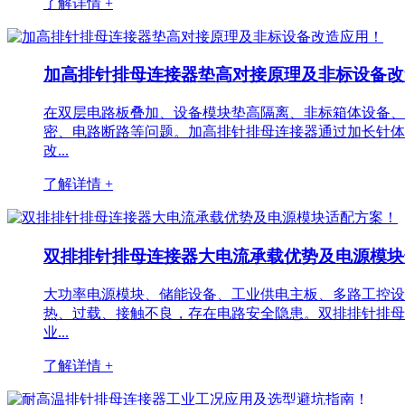
了解详情 +
加高排针排母连接器垫高对接原理及非标设备
在双层电路板叠加、设备模块垫高隔离、非标箱体设备、
密、电路断路等问题。加高排针排母连接器通过加长针体
改...
了解详情 +
双排排针排母连接器大电流承载优势及电源模
大功率电源模块、储能设备、工业供电主板、多路工控设
热、过载、接触不良，存在电路安全隐患。双排排针排母
业...
了解详情 +