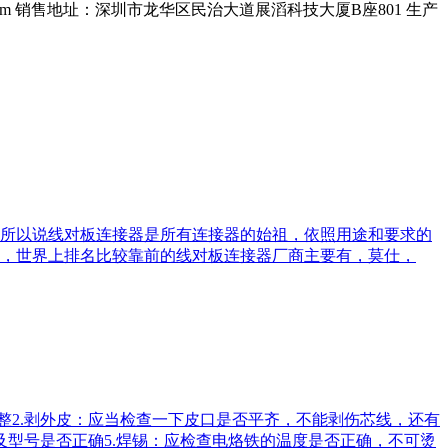
om
销售地址：深圳市龙华区民治大道展滔科技大厦B座801
生产
所以说线对板连接器是所有连接器的始祖，依照用途和要求的
，世界上排名比较靠前的线对板连接器厂商主要有，莫仕，
整2.剥外皮：应当检查一下皮口是否平齐，不能剥伤芯线，还有
及型号是否正确5.焊锡：应检查电烙铁的温度是否正确，不可烫