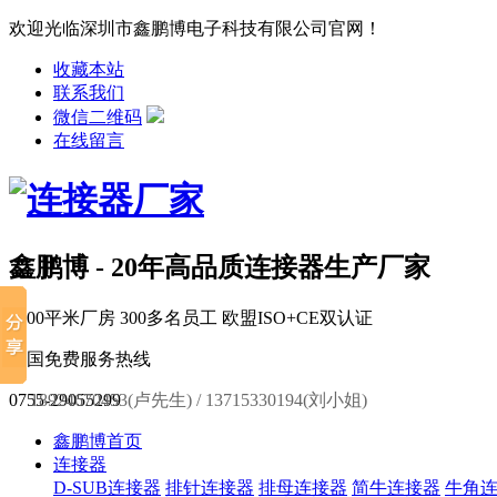
欢迎光临深圳市鑫鹏博电子科技有限公司官网！
收藏本站
联系我们
微信二维码
在线留言
鑫鹏博 - 20年高品质连接器生产厂家
6000平米厂房
300多名员工
欧盟ISO+CE双认证
全国免费服务热线
0755-29055299
18924670453(卢先生) / 13715330194(刘小姐)
鑫鹏博首页
连接器
D-SUB连接器
排针连接器
排母连接器
简牛连接器
牛角