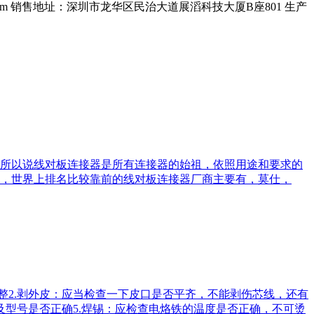
om
销售地址：深圳市龙华区民治大道展滔科技大厦B座801
生产
所以说线对板连接器是所有连接器的始祖，依照用途和要求的
，世界上排名比较靠前的线对板连接器厂商主要有，莫仕，
整2.剥外皮：应当检查一下皮口是否平齐，不能剥伤芯线，还有
及型号是否正确5.焊锡：应检查电烙铁的温度是否正确，不可烫