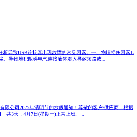
析导致USB连接器出现故障的常见因素。一、物理损伤因素1.
、异物堆积阻碍电气连接液体渗入导致短路或...
限公司2025年清明节的放假通知！尊敬的客户/供应商：根据
3天，4月7日(星期一)正常上班。...