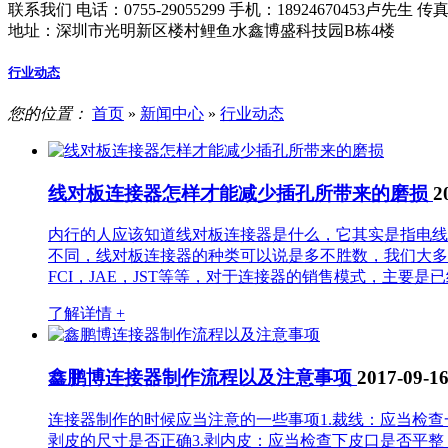
联系我们
电话：0755-29055299
手机：18924670453卢先生
传真：
地址：深圳市光明新区楼村鲤鱼水鑫博盛科技园B栋4楼
行业动态
您的位置：
首页
»
新闻中心
»
行业动态
线对板连接器怎样才能减少插孔所带来的磨损
2
内行的人应该知道线对板连接器是什么，它其实是指电线
不同，线对板连接器的种类可以说是多不胜数，我们大多
FCI，JAE，JST等等，对于连接器的销售模式，主要是
了解详情 +
鑫鹏博连接器制作流程以及注意事项
2017-09-1
连接器制作的时候应当注意的一些事项1.裁线：应当检
剥皮的尺寸是否正确3.剥内皮：应当检查下皮口是否平整