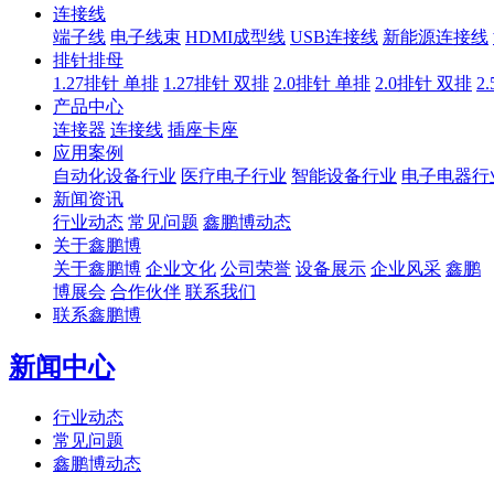
连接线
端子线
电子线束
HDMI成型线
USB连接线
新能源连接线
排针排母
1.27排针 单排
1.27排针 双排
2.0排针 单排
2.0排针 双排
2
产品中心
连接器
连接线
插座卡座
应用案例
自动化设备行业
医疗电子行业
智能设备行业
电子电器行
新闻资讯
行业动态
常见问题
鑫鹏博动态
关于鑫鹏博
关于鑫鹏博
企业文化
公司荣誉
设备展示
企业风采
鑫鹏
博展会
合作伙伴
联系我们
联系鑫鹏博
新闻中心
行业动态
常见问题
鑫鹏博动态