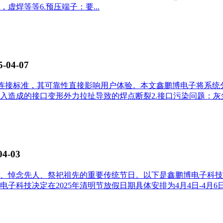
焊等等6.预压端子：要...
5-04-07
的连接标准，其可靠性直接影响用户体验。本文鑫鹏博电子将系统分
造成的接口变形外力拉扯导致的焊点断裂2.接口污染问题：灰尘
04-03
、悼念先人、祭祀祖先的重要传统节日。以下是鑫鹏博电子科技有
技决定在2025年清明节放假日期具体安排为4月4日-4月6日，共