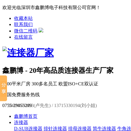
欢迎光临深圳市鑫鹏博电子科技有限公司官网！
收藏本站
联系我们
微信二维码
在线留言
鑫鹏博 - 20年高品质连接器生产厂家
6000平米厂房
300多名员工
欧盟ISO+CE双认证
全国免费服务热线
0755-29055299
18924670453(卢先生) / 13715330194(刘小姐)
鑫鹏博首页
连接器
D-SUB连接器
排针连接器
排母连接器
简牛连接器
牛角