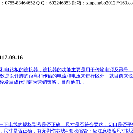
0755-83464652
Q Q：692246853
邮箱：xinpengbo2012@163.c
017-09-16
和电路板的连接器，连接器的功能主要是用于传输电源及讯号，
数是以针脚的距离和传输的电流和电压来进行区分。就目前来说
已经发展成代理商为营销策略，目前他们...
6
查一下电线的规格型号是否正确，尺寸是否符合要求，切口是否平
，尺寸是否正确，有无剥伤芯线4.套收缩管：应注意收缩尺寸以